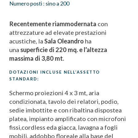
Numero posti : sino a 200
Recentemente riammodernata
con
attrezzature ad elevate prestazioni
acustiche, la
Sala Oleandro
ha
una
superficie di 220 mq. e l’altezza
massima di 3,80 mt.
DOTAZIONI INCLUSE NELL’ASSETTO
STANDARD:
Schermo proiezioni 4 x 3 mt, aria
condizionata, tavolo dei relatori, podio,
sedie imbottite e con ribaltina dispostea
platea, impianto amplificato con microfoni
fissi,cordless eda giacca, lavagna a fogli
mobili, addobbo floreale alla base del