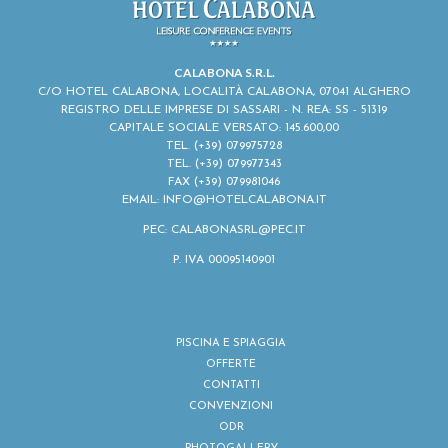
CALABONA S.R.L.
C/O HOTEL CALABONA, LOCALITÀ CALABONA, 07041 ALGHERO
REGISTRO DELLE IMPRESE DI SASSARI - N. REA: SS - 51319
CAPITALE SOCIALE VERSATO: 145.600,00
TEL.
(+39) 079975728
TEL.
(+39) 079977343
FAX (+39) 079981046
EMAIL:
INFO@HOTELCALABONA.IT
PEC: CALABONASRL@PEC.IT
P. IVA 00095140901
PISCINA E SPIAGGIA
OFFERTE
CONTATTI
CONVENZIONI
ODR