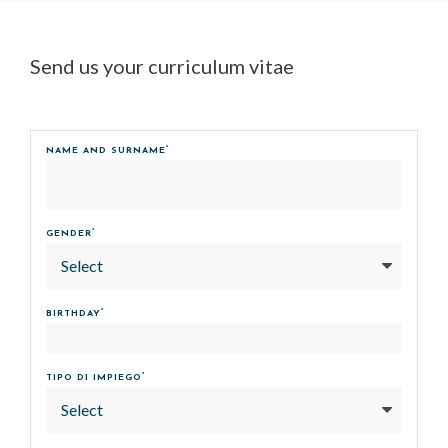
Send us your curriculum vitae
*
NAME AND SURNAME
*
GENDER
Select
*
BIRTHDAY
*
TIPO DI IMPIEGO
Select