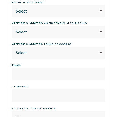
*
RICHIEDE ALLOGGIO?
Select
*
ATTESTATO ADDETTO ANTINCENDIO ALTO RISCHIO
Select
*
ATTESTATO ADDETTO PRIMO SOCCORSO
Select
*
EMAIL
*
TELEFONO
*
ALLEGA CV CON FOTOGRAFIA