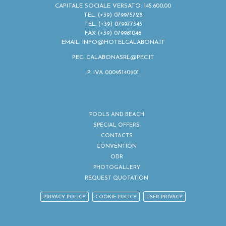
CAPITALE SOCIALE VERSATO: 145.600,00
TEL.
(+39) 079975728
TEL.
(+39) 079977343
FAX (+39) 079981046
EMAIL:
INFO@HOTELCALABONA.IT
PEC: CALABONASRL@PEC.IT
P. IVA 00095140901
POOLS AND BEACH
SPECIAL OFFERS
CONTACTS
CONVENTION
ODR
PHOTOGALLERY
REQUEST QUOTATION
PRIVACY POLICY
COOKIE POLICY
USER PRIVACY